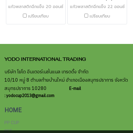
แก้วพลาสติกฉีกแข็ง 20 ออนซ์
แก้วพลาสติกฉีกแข็ง 22 ออนซ์
เปรียบเทียบ
เปรียบเทียบ
YODO INTERNATIONAL TRADING
บริษัท โยโด อินเตอร์เนชั่นแนล เทรดดิ้ง จำกัด
10/10 หมู่ 8 ตำบลท้ายบ้านใหม่ อำเภอเมืองสมุทรปราการ จังหวัด
สมุทรปราการ 10280
E-mail
: yodocup2013@gmail.com
HOME
PP CUP
PET