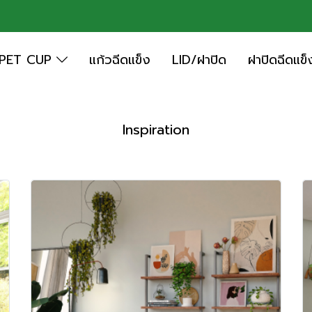
PET CUP
แก้วฉีดแข็ง
LID/ฝาปิด
ฝาปิดฉีดแข็
Inspiration