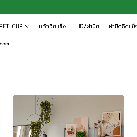
PET CUP
แก้วฉีดแข็ง
LID/ฝาปิด
ฝาปิดฉีดแข็
Room