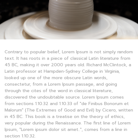
Contrary to popular belief, Lorem Ipsum is not simply random
text. It has roots in a piece of classical Latin literature from
45 BC, making it over 2000 years old. Richard McClintock, a
Latin professor at Hampden-Sydney College in Virginia,
looked up one of the more obscure Latin words,
consectetur, from a Lorem Ipsum passage, and going
through the cites of the word in classical literature,
discovered the undoubtable source. Lorem Ipsum comes
from sections 1.10.32 and 1.10.33 of "de Finibus Bonorum et
Malorum" (The Extremes of Good and Evil) by Cicero, written
in 45 BC. This book is a treatise on the theory of ethics,
very popular during the Renaissance. The first line of Lorem
Ipsum, "Lorem ipsum dolor sit amet..", comes from a line in
section 1.10.32.