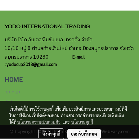
YODO INTERNATIONAL TRADING
บริษัท โยโด อินเตอร์เนชั่นแนล เทรดดิ้ง จำกัด
10/10 หมู่ 8 ตำบลท้ายบ้านใหม่ อำเภอเมืองสมุทรปราการ จังหวัด
สมุทรปราการ 10280
E-mail
: yodocup2013@gmail.com
HOME
PP CUP
PET
เว็บไซต์นี้มีการใช้งานคุกกี้ เพื่อเพิ่มประสิทธิภาพและประสบการณ์ที่ดี
LID/ฝา
ในการใช้งานเว็บไซต์ของท่าน ท่านสามารถอ่านรายละเอียดเพิ่มเติม
ได้ที่
นโยบายความเป็นส่วนตัว
และ
นโยบายคุกกี้
@ Copyright 2017 All Rights Reserved. MakeWebEasy.com
ตั้งค่าคุกกี้
ยอมรับทั้งหมด