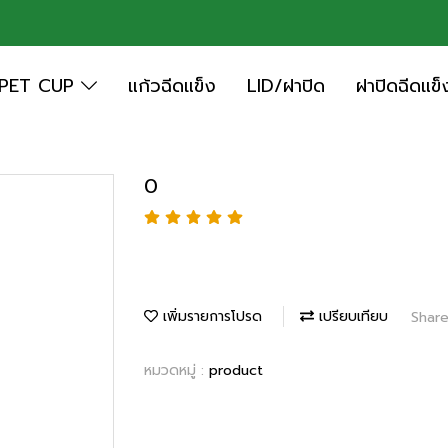
PET CUP
แก้วฉีดแข็ง
LID/ฝาปิด
ฝาปิดฉีดแข็
0
เพิ่มรายการโปรด
เปรียบเทียบ
Shar
หมวดหมู่ :
product