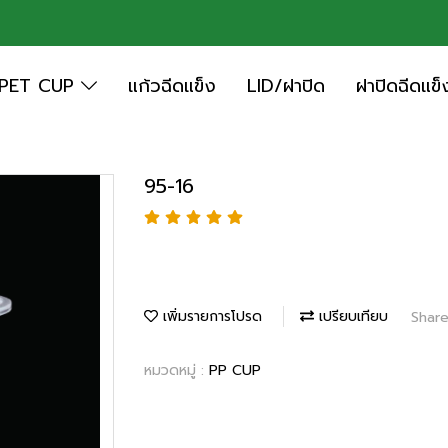
PET CUP
แก้วฉีดแข็ง
LID/ฝาปิด
ฝาปิดฉีดแข็
95-16
เพิ่มรายการโปรด
เปรียบเทียบ
Shar
หมวดหมู่ :
PP CUP